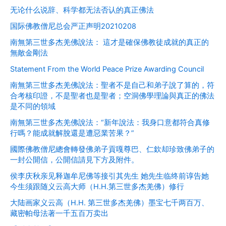
无论什么说辞、科学都无法否认的真正佛法
国际佛教僧尼总会严正声明20210208
南無第三世多杰羌佛說法： 這才是確保佛教徒成就的真正的
無敵金剛法
Statement From the World Peace Prize Awarding Council
南無第三世多杰羌佛說法：聖者不是自己和弟子說了算的，符
合考核印證，不是聖者也是聖者；空洞佛學理論與真正的佛法
是不同的領域
南無第三世多杰羌佛說法：“新年說法：我身口意都符合真修
行嗎？能成就解脫還是遭惡業苦果？”
國際佛教僧尼總會轉發佛弟子貢嘎尊巴、仁欽却珍致佛弟子的
一封公開信，公開信請見下方及附件。
侯李庆秋亲见释迦牟尼佛等接引其先生 她先生临终前谆告她
今生须跟随义云高大师（H.H.第三世多杰羌佛）修行
大陆画家义云高（H.H. 第三世多杰羌佛）墨宝七千两百万、
藏密帕母法著一千五百万卖出