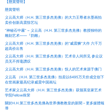
【懸賞聲明】
懸賞聲明
义云高大师（H.H. 第三世多杰羌佛）的大力王尊者水墨画拍
卖价创新高震惊艺坛
“神秘石中霧” ~ 义云高（H.H. 第三世多杰羌佛）教授独特的
雕刻艺术——『韵雕』
义云高大师（H.H. 第三世多杰羌佛）的“威震狮”大作 六千万
超高价出售
义云高大师（H.H. 第三世多杰羌佛）艺术非人间所见 参众议
员无不挥毫讚叹
义云高大师（H.H. 第三世多杰羌佛）惊人的艺术来源于佛门
义云高 （H.H. 第三世多杰羌佛）拍卖以6495万天价成交创下
在世画家最高纪录威震中国画坛
艺术家义云高大师（H.H. 第三世多杰羌佛）获颁英皇家艺术
学院Fellow殊荣
關於H.H.第三世多杰羌佛為世界佛教教皇的新聞 – 更多媒體報
導