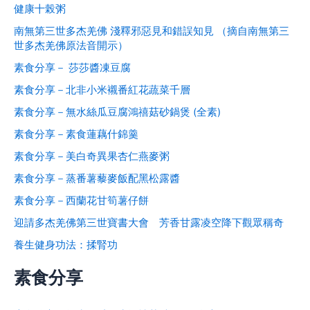
健康十榖粥
南無第三世多杰羌佛 淺釋邪惡見和錯誤知見 （摘自南無第三
世多杰羌佛原法音開示）
素食分享－ 莎莎醬凍豆腐
素食分享－北非小米襯番紅花蔬菜千層
素食分享－無水絲瓜豆腐鴻禧菇砂鍋煲 (全素)
素食分享－素食蓮藕什錦羹
素食分享－美白奇異果杏仁燕麥粥
素食分享－蒸番薯藜麥飯配黑松露醬
素食分享－西蘭花甘筍薯仔餅
迎請多杰羌佛第三世寶書大會 芳香甘露凌空降下觀眾稱奇
養生健身功法：揉腎功
素食分享