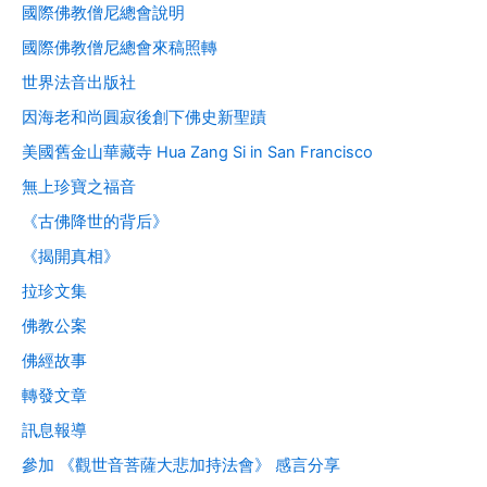
國際佛教僧尼總會說明
國際佛教僧尼總會來稿照轉
世界法音出版社
因海老和尚圓寂後創下佛史新聖蹟
美國舊金山華藏寺 Hua Zang Si in San Francisco
無上珍寶之福音
《古佛降世的背后》
《揭開真相》
拉珍文集
佛教公案
佛經故事
轉發文章
訊息報導
參加 《觀世音菩薩大悲加持法會》 感言分享