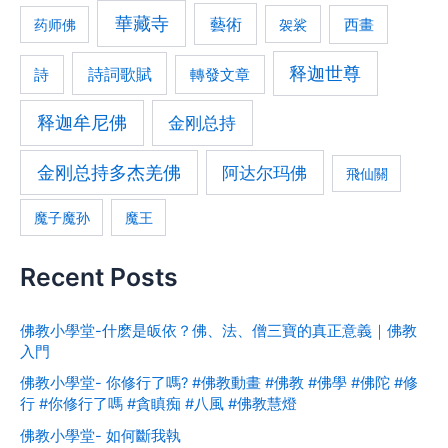
華藏寺
藝術
西畫
药师佛
袈裟
释迦世尊
詩詞歌賦
轉發文章
詩
释迦牟尼佛
金刚总持
金刚总持多杰羌佛
阿达尔玛佛
飛仙關
魔子魔孙
魔王
Recent Posts
佛教小學堂-什麽是皈依？佛、法、僧三寶的真正意義｜佛教
入門
佛教小學堂- 你修行了嗎? #佛教動畫 #佛教 #佛學 #佛陀 #修
行 #你修行了嗎 #貪瞋痴 #八風 #佛教慧燈
佛教小學堂- 如何斷我執