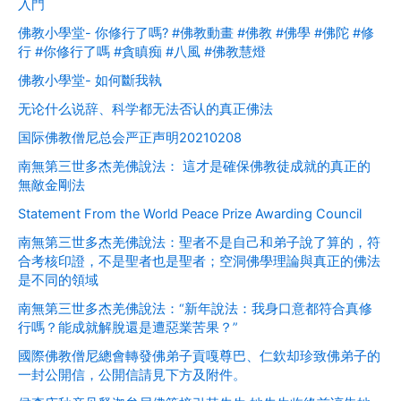
入門
佛教小學堂- 你修行了嗎? #佛教動畫 #佛教 #佛學 #佛陀 #修
行 #你修行了嗎 #貪瞋痴 #八風 #佛教慧燈
佛教小學堂- 如何斷我執
无论什么说辞、科学都无法否认的真正佛法
国际佛教僧尼总会严正声明20210208
南無第三世多杰羌佛說法： 這才是確保佛教徒成就的真正的
無敵金剛法
Statement From the World Peace Prize Awarding Council
南無第三世多杰羌佛說法：聖者不是自己和弟子說了算的，符
合考核印證，不是聖者也是聖者；空洞佛學理論與真正的佛法
是不同的領域
南無第三世多杰羌佛說法：“新年說法：我身口意都符合真修
行嗎？能成就解脫還是遭惡業苦果？”
國際佛教僧尼總會轉發佛弟子貢嘎尊巴、仁欽却珍致佛弟子的
一封公開信，公開信請見下方及附件。