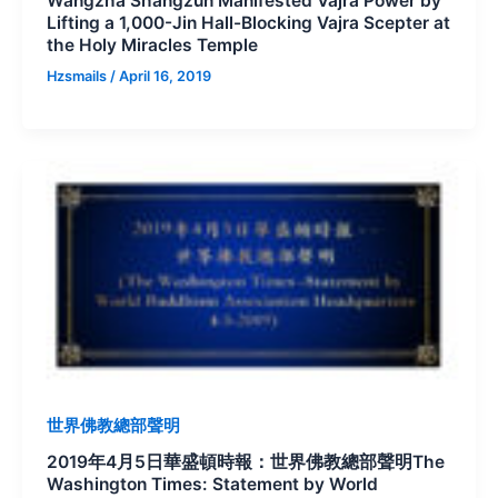
Wangzha Shangzun Manifested Vajra Power by
Lifting a 1,000-Jin Hall-Blocking Vajra Scepter at
the Holy Miracles Temple
Hzsmails
/
April 16, 2019
世界佛教總部聲明
2019年4月5日華盛頓時報：世界佛教總部聲明The
Washington Times: Statement by World