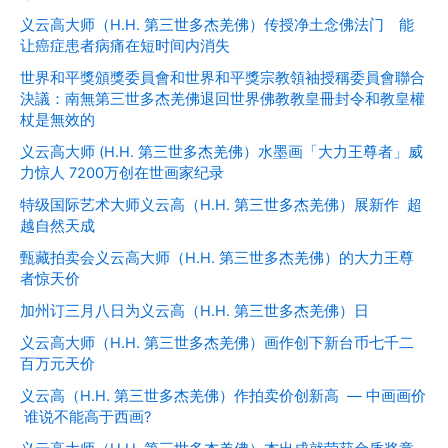
义云高大师（H.H. 第三世多杰羌佛）传授净土念佛法门 能
让癌症患者病痛在短时间内消失
世界和平獎頒獎委員會和世界和平獎宗教領袖授稱委員會聯合
決議：南無第三世多杰羌佛退回世界佛教教皇冊封令和教皇權
杖是無效的
义云高大师 (H.H. 第三世多杰羌佛）水墨画「大力王尊者」威
力惊人 7200万创在世画家纪录
特级国际艺术大师义云高（H.H. 第三世多杰羌佛）展新作 超
越自然天成
甄藏拍卖会义云高大师（H.H. 第三世多杰羌佛）的大力王尊
者惊天价
加州订三月八日为义云高（H.H. 第三世多杰羌佛）日
义云高大师（H.H. 第三世多杰羌佛）画作创下新台币七千二
百万元天价
义云高（H.H. 第三世多杰羌佛）作拍卖价创新高 — 中画画价
谁说不能高于西画?