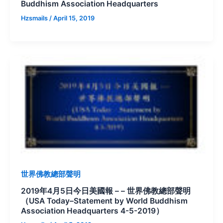
Buddhism Association Headquarters
Hzsmails
/
April 15, 2019
世界佛教總部聲明
2019年4月5日今日美國報 – – 世界佛教總部聲明
（USA Today–Statement by World Buddhism
Association Headquarters 4-5-2019）