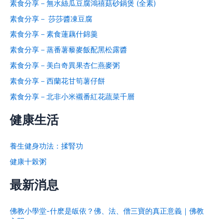
素食分享－無水絲瓜豆腐鴻禧菇砂鍋煲 (全素)
素食分享－ 莎莎醬凍豆腐
素食分享－素食蓮藕什錦羹
素食分享－蒸番薯藜麥飯配黑松露醬
素食分享－美白奇異果杏仁燕麥粥
素食分享－西蘭花甘筍薯仔餅
素食分享－北非小米襯番紅花蔬菜千層
健康生活
養生健身功法：揉腎功
健康十榖粥
最新消息
佛教小學堂-什麽是皈依？佛、法、僧三寶的真正意義｜佛教