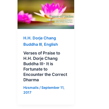
H.H. Dorje Chang
Buddha III
,
English
Verses of Praise to
H.H. Dorje Chang
Buddha III- It is
Fortunate to
Encounter the Correct
Dharma
Hzsmails
/
September 11,
2017