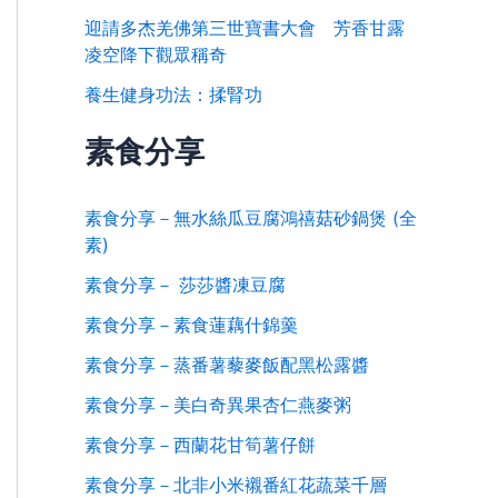
迎請多杰羌佛第三世寶書大會 芳香甘露
凌空降下觀眾稱奇
養生健身功法：揉腎功
素食分享
素食分享－無水絲瓜豆腐鴻禧菇砂鍋煲 (全
素)
素食分享－ 莎莎醬凍豆腐
素食分享－素食蓮藕什錦羹
素食分享－蒸番薯藜麥飯配黑松露醬
素食分享－美白奇異果杏仁燕麥粥
素食分享－西蘭花甘筍薯仔餅
素食分享－北非小米襯番紅花蔬菜千層