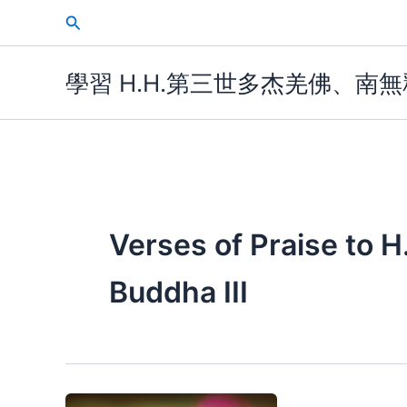
Skip
Search
to
content
學習 H.H.第三世多杰羌佛、南
Verses of Praise to 
Buddha III