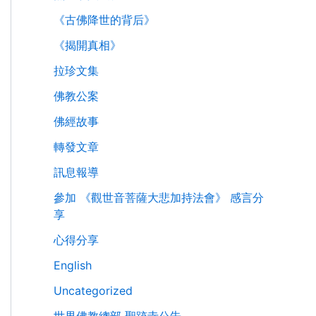
《古佛降世的背后》
《揭開真相》
拉珍文集
佛教公案
佛經故事
轉發文章
訊息報導
參加 《觀世音菩薩大悲加持法會》 感言分
享
心得分享
English
Uncategorized