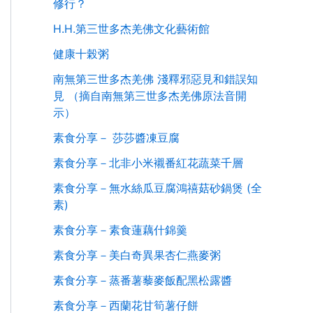
修行？
H.H.第三世多杰羌佛文化藝術館
健康十榖粥
南無第三世多杰羌佛 淺釋邪惡見和錯誤知
見 （摘自南無第三世多杰羌佛原法音開
示）
素食分享－ 莎莎醬凍豆腐
素食分享－北非小米襯番紅花蔬菜千層
素食分享－無水絲瓜豆腐鴻禧菇砂鍋煲 (全
素)
素食分享－素食蓮藕什錦羹
素食分享－美白奇異果杏仁燕麥粥
素食分享－蒸番薯藜麥飯配黑松露醬
素食分享－西蘭花甘筍薯仔餅