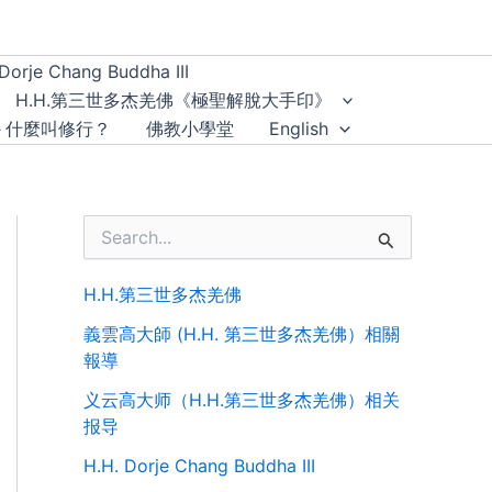
Dorje Chang Buddha III
H.H.第三世多杰羌佛《極聖解脫大手印》
－什麼叫修行？
佛教小學堂
English
S
e
a
r
H.H.第三世多杰羌佛
c
義雲高大師 (H.H. 第三世多杰羌佛）相關
h
f
報導
o
义云高大师（H.H.第三世多杰羌佛）相关
r
:
报导
H.H. Dorje Chang Buddha III