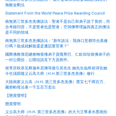
無敵金剛法
Statement From the World Peace Prize Awarding Council
南無第三世多杰羌佛說法：聖者不是自己和弟子說了算的，符
合考核印證，不是聖者也是聖者；空洞佛學理論與真正的佛法
是不同的領域
南無第三世多杰羌佛說法：“新年說法：我身口意都符合真修
行嗎？能成就解脫還是遭惡業苦果？”
國際佛教僧尼總會轉發佛弟子貢嘎尊巴、仁欽却珍致佛弟子的
一封公開信，公開信請見下方及附件。
侯李庆秋亲见释迦牟尼佛等接引其先生 她先生临终前谆告她
今生须跟随义云高大师（H.H.第三世多杰羌佛）修行
大陆画家义云高（H.H. 第三世多杰羌佛）墨宝七千两百万、
藏密帕母法著一千五百万卖出
【懸賞聲明】
懸賞聲明
义云高大师（H.H. 第三世多杰羌佛）的大力王尊者水墨画拍