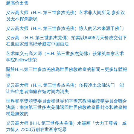
超高价出售
义云高大师（H.H. 第三世多杰羌佛）艺术非人间所见 参众议
员无不挥毫讚叹
义云高大师（H.H. 第三世多杰羌佛）惊人的艺术来源于佛门
义云高 （H.H. 第三世多杰羌佛）拍卖以6495万天价成交创下
在世画家最高纪录威震中国画坛
艺术家义云高大师（H.H. 第三世多杰羌佛）获颁英皇家艺术
学院Fellow殊荣
關於H.H.第三世多杰羌佛為世界佛教教皇的新聞 – 更多媒體報
導
义云高大师（H.H. 第三世多杰羌佛）传授净土念佛法门 能
让癌症患者病痛在短时间内消失
世界和平獎頒獎委員會和世界和平獎宗教領袖授稱委員會聯合
決議：南無第三世多杰羌佛退回世界佛教教皇冊封令和教皇權
杖是無效的
义云高大师 (H.H. 第三世多杰羌佛）水墨画「大力王尊者」威
力惊人 7200万创在世画家纪录