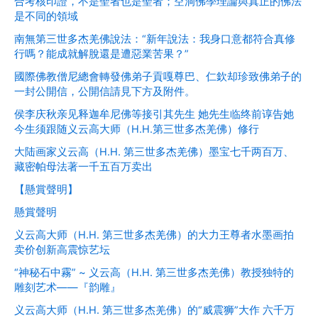
合考核印證，不是聖者也是聖者；空洞佛學理論與真正的佛法
是不同的領域
南無第三世多杰羌佛說法：“新年說法：我身口意都符合真修
行嗎？能成就解脫還是遭惡業苦果？”
國際佛教僧尼總會轉發佛弟子貢嘎尊巴、仁欽却珍致佛弟子的
一封公開信，公開信請見下方及附件。
侯李庆秋亲见释迦牟尼佛等接引其先生 她先生临终前谆告她
今生须跟随义云高大师（H.H.第三世多杰羌佛）修行
大陆画家义云高（H.H. 第三世多杰羌佛）墨宝七千两百万、
藏密帕母法著一千五百万卖出
【懸賞聲明】
懸賞聲明
义云高大师（H.H. 第三世多杰羌佛）的大力王尊者水墨画拍
卖价创新高震惊艺坛
“神秘石中霧” ~ 义云高（H.H. 第三世多杰羌佛）教授独特的
雕刻艺术——『韵雕』
义云高大师（H.H. 第三世多杰羌佛）的“威震狮”大作 六千万