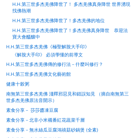
H.H.第三世多杰羌佛降世了！ 多杰羌佛真身降世 世界湧現
找佛熱潮
H.H.第三世多杰羌佛降世了！多杰羌佛的地位
H.H.第三世多杰羌佛降世了！多杰羌佛真身降世 恭迎法
寶大會醞釀中
H.H.第三世多杰羌佛《極聖解脫大手印》
《解脫大手印》 必須學懂的前導文
H.H.第三世多杰羌佛傳的修行法－什麼叫修行？
H.H.第三世多杰羌佛文化藝術館
健康十榖粥
南無第三世多杰羌佛 淺釋邪惡見和錯誤知見 （摘自南無第三
世多杰羌佛原法音開示）
素食分享－ 莎莎醬凍豆腐
素食分享－北非小米襯番紅花蔬菜千層
素食分享－無水絲瓜豆腐鴻禧菇砂鍋煲 (全素)