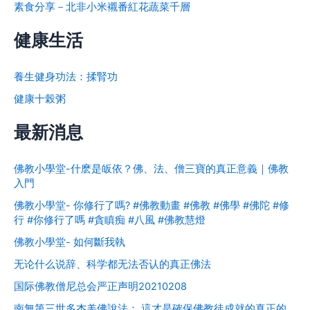
素食分享－北非小米襯番紅花蔬菜千層
健康生活
養生健身功法：揉腎功
健康十榖粥
最新消息
佛教小學堂-什麽是皈依？佛、法、僧三寶的真正意義｜佛教
入門
佛教小學堂- 你修行了嗎? #佛教動畫 #佛教 #佛學 #佛陀 #修
行 #你修行了嗎 #貪瞋痴 #八風 #佛教慧燈
佛教小學堂- 如何斷我執
无论什么说辞、科学都无法否认的真正佛法
国际佛教僧尼总会严正声明20210208
南無第三世多杰羌佛說法： 這才是確保佛教徒成就的真正的