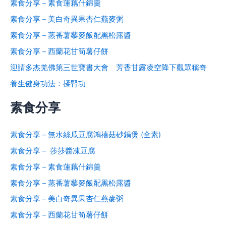
素食分享－素食蓮藕什錦羹
素食分享－美白奇異果杏仁燕麥粥
素食分享－蒸番薯藜麥飯配黑松露醬
素食分享－西蘭花甘筍薯仔餅
迎請多杰羌佛第三世寶書大會 芳香甘露凌空降下觀眾稱奇
養生健身功法：揉腎功
素食分享
素食分享－無水絲瓜豆腐鴻禧菇砂鍋煲 (全素)
素食分享－ 莎莎醬凍豆腐
素食分享－素食蓮藕什錦羹
素食分享－蒸番薯藜麥飯配黑松露醬
素食分享－美白奇異果杏仁燕麥粥
素食分享－西蘭花甘筍薯仔餅