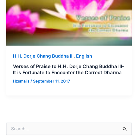
H.H. Dorje Chang Buddha III
,
English
Verses of Praise to H.H. Dorje Chang Buddha III-
It is Fortunate to Encounter the Correct Dharma
Hzsmails
/
September 11, 2017
S
e
a