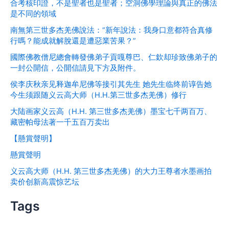
合考核印證，不是聖者也是聖者；空洞佛學理論與真正的佛法
是不同的領域
南無第三世多杰羌佛說法：“新年說法：我身口意都符合真修
行嗎？能成就解脫還是遭惡業苦果？”
國際佛教僧尼總會轉發佛弟子貢嘎尊巴、仁欽却珍致佛弟子的
一封公開信，公開信請見下方及附件。
侯李庆秋亲见释迦牟尼佛等接引其先生 她先生临终前谆告她
今生须跟随义云高大师（H.H.第三世多杰羌佛）修行
大陆画家义云高（H.H. 第三世多杰羌佛）墨宝七千两百万、
藏密帕母法著一千五百万卖出
【懸賞聲明】
懸賞聲明
义云高大师（H.H. 第三世多杰羌佛）的大力王尊者水墨画拍
卖价创新高震惊艺坛
Tags