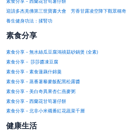
素食分享－西蘭花甘筍薯仔餅
迎請多杰羌佛第三世寶書大會 芳香甘露凌空降下觀眾稱奇
養生健身功法：揉腎功
素食分享
素食分享－無水絲瓜豆腐鴻禧菇砂鍋煲 (全素)
素食分享－ 莎莎醬凍豆腐
素食分享－素食蓮藕什錦羹
素食分享－蒸番薯藜麥飯配黑松露醬
素食分享－美白奇異果杏仁燕麥粥
素食分享－西蘭花甘筍薯仔餅
素食分享－北非小米襯番紅花蔬菜千層
健康生活