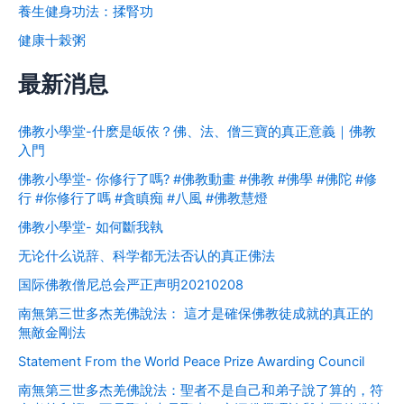
養生健身功法：揉腎功
健康十榖粥
最新消息
佛教小學堂-什麽是皈依？佛、法、僧三寶的真正意義｜佛教
入門
佛教小學堂- 你修行了嗎? #佛教動畫 #佛教 #佛學 #佛陀 #修
行 #你修行了嗎 #貪瞋痴 #八風 #佛教慧燈
佛教小學堂- 如何斷我執
无论什么说辞、科学都无法否认的真正佛法
国际佛教僧尼总会严正声明20210208
南無第三世多杰羌佛說法： 這才是確保佛教徒成就的真正的
無敵金剛法
Statement From the World Peace Prize Awarding Council
南無第三世多杰羌佛說法：聖者不是自己和弟子說了算的，符