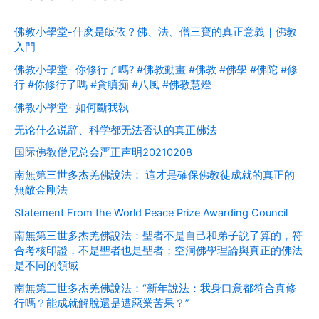
佛教小學堂-什麽是皈依？佛、法、僧三寶的真正意義｜佛教
入門
佛教小學堂- 你修行了嗎? #佛教動畫 #佛教 #佛學 #佛陀 #修
行 #你修行了嗎 #貪瞋痴 #八風 #佛教慧燈
佛教小學堂- 如何斷我執
无论什么说辞、科学都无法否认的真正佛法
国际佛教僧尼总会严正声明20210208
南無第三世多杰羌佛說法： 這才是確保佛教徒成就的真正的
無敵金剛法
Statement From the World Peace Prize Awarding Council
南無第三世多杰羌佛說法：聖者不是自己和弟子說了算的，符
合考核印證，不是聖者也是聖者；空洞佛學理論與真正的佛法
是不同的領域
南無第三世多杰羌佛說法：“新年說法：我身口意都符合真修
行嗎？能成就解脫還是遭惡業苦果？”