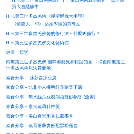
H.H.第三世多杰羌佛降世了！多杰羌佛真身降世 恭迎法
寶大會醞釀中
H.H.第三世多杰羌佛《極聖解脫大手印》
《解脫大手印》 必須學懂的前導文
H.H.第三世多杰羌佛傳的修行法－什麼叫修行？
H.H.第三世多杰羌佛文化藝術館
健康十榖粥
南無第三世多杰羌佛 淺釋邪惡見和錯誤知見 （摘自南無第三
世多杰羌佛原法音開示）
素食分享－ 莎莎醬凍豆腐
素食分享－北非小米襯番紅花蔬菜千層
素食分享－無水絲瓜豆腐鴻禧菇砂鍋煲 (全素)
素食分享－素食蓮藕什錦羹
素食分享－美白奇異果杏仁燕麥粥
素食分享－蒸番薯藜麥飯配黑松露醬