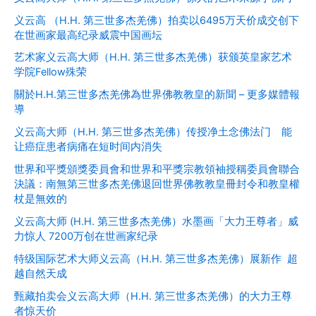
义云高 （H.H. 第三世多杰羌佛）拍卖以6495万天价成交创下
在世画家最高纪录威震中国画坛
艺术家义云高大师（H.H. 第三世多杰羌佛）获颁英皇家艺术
学院Fellow殊荣
關於H.H.第三世多杰羌佛為世界佛教教皇的新聞 – 更多媒體報
導
义云高大师（H.H. 第三世多杰羌佛）传授净土念佛法门 能
让癌症患者病痛在短时间内消失
世界和平獎頒獎委員會和世界和平獎宗教領袖授稱委員會聯合
決議：南無第三世多杰羌佛退回世界佛教教皇冊封令和教皇權
杖是無效的
义云高大师 (H.H. 第三世多杰羌佛）水墨画「大力王尊者」威
力惊人 7200万创在世画家纪录
特级国际艺术大师义云高（H.H. 第三世多杰羌佛）展新作 超
越自然天成
甄藏拍卖会义云高大师（H.H. 第三世多杰羌佛）的大力王尊
者惊天价