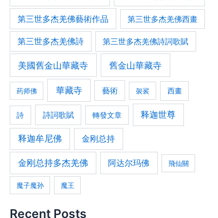
第三世多杰羌佛藝術作品
第三世多杰羌佛西畫
第三世多杰羌佛詩
第三世多杰羌佛詩詞歌賦
美國舊金山華藏寺
舊金山華藏寺
華藏寺
藝術
西畫
药师佛
袈裟
释迦世尊
詩詞歌賦
轉發文章
詩
释迦牟尼佛
金刚总持
金刚总持多杰羌佛
阿达尔玛佛
飛仙關
魔子魔孙
魔王
Recent Posts