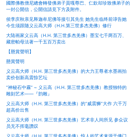
國際佛教僧尼總會轉發佛弟子貢嘎尊巴、仁欽却珍致佛弟子的
一封公開信，公開信請見下方及附件。
侯李庆秋亲见释迦牟尼佛等接引其先生 她先生临终前谆告她
今生须跟随义云高大师（H.H.第三世多杰羌佛）修行
大陆画家义云高（H.H. 第三世多杰羌佛）墨宝七千两百万、
藏密帕母法著一千五百万卖出
【懸賞聲明】
懸賞聲明
义云高大师（H.H. 第三世多杰羌佛）的大力王尊者水墨画拍
卖价创新高震惊艺坛
“神秘石中霧” ~ 义云高（H.H. 第三世多杰羌佛）教授独特的
雕刻艺术——『韵雕』
义云高大师（H.H. 第三世多杰羌佛）的“威震狮”大作 六千万
超高价出售
义云高大师（H.H. 第三世多杰羌佛）艺术非人间所见 参众议
员无不挥毫讚叹
义云高大师（H.H. 第三世多杰羌佛）惊人的艺术来源于佛门