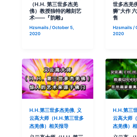
（H.H. 第三世多杰羌
世多杰羌
佛）教授独特的雕刻艺
狮”大作 
术——『韵雕』
售
Hzsmails
/
October 5,
Hzsmails
/
2020
2020
H.H.第三世多杰羌佛
,
义
H.H.第
云高大师（H.H.第三世多
云高大师（
杰羌佛）相关报导
杰羌佛）