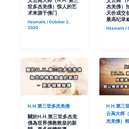
义云高大师（H.H. 第三
义云高 （H
世多杰羌佛）惊人的艺
杰羌佛）拍
术来源于佛门
天价成交
最高纪录
Hzsmails
/
October 2,
2020
Hzsmails
/
H.H.第三世多杰羌佛
H.H.第
云高大师（
關於H.H.第三世多杰羌
杰羌佛）
佛為世界佛教教皇的新