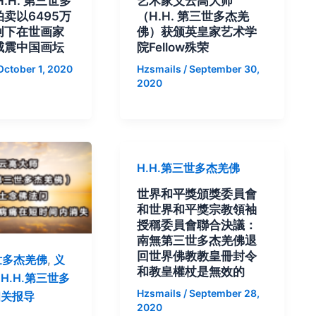
.H. 第三世多
艺术家义云高大师
卖以6495万
（H.H. 第三世多杰羌
创下在世画家
佛）获颁英皇家艺术学
威震中国画坛
院Fellow殊荣
October 1, 2020
Hzsmails
/
September 30,
2020
H.H.第三世多杰羌佛
世界和平獎頒獎委員會
和世界和平獎宗教領袖
授稱委員會聯合決議：
南無第三世多杰羌佛退
回世界佛教教皇冊封令
三世多杰羌佛
,
义
和教皇權杖是無效的
H.H.第三世多
Hzsmails
/
September 28,
相关报导
2020