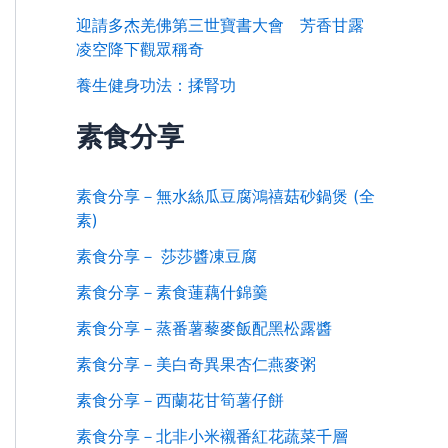
迎請多杰羌佛第三世寶書大會 芳香甘露
凌空降下觀眾稱奇
養生健身功法：揉腎功
素食分享
素食分享－無水絲瓜豆腐鴻禧菇砂鍋煲 (全
素)
素食分享－ 莎莎醬凍豆腐
素食分享－素食蓮藕什錦羹
素食分享－蒸番薯藜麥飯配黑松露醬
素食分享－美白奇異果杏仁燕麥粥
素食分享－西蘭花甘筍薯仔餅
素食分享－北非小米襯番紅花蔬菜千層