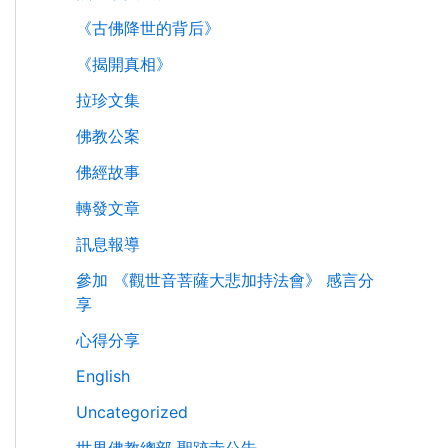
《古佛降世的背后》
《揭開真相》
拉珍文集
佛教公案
佛經故事
轉發文章
訊息報導
參加 《觀世音菩薩大悲加持法會》 感言分
享
心得分享
English
Uncategorized