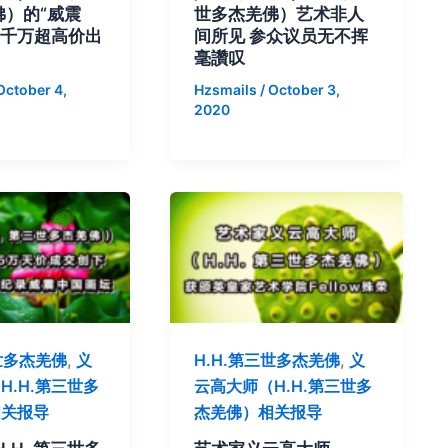
佛）的“威震
世多杰羌佛）艺术非人
六千万超高价出
间所见 参众议员无不挥
毫讚叹
October 4,
Hzsmails
/
October 3,
2020
三世多杰羌佛
,
义
H.H.第三世多杰羌佛
,
义
H.H.第三世多
云高大师（H.H.第三世多
相关报导
杰羌佛）相关报导