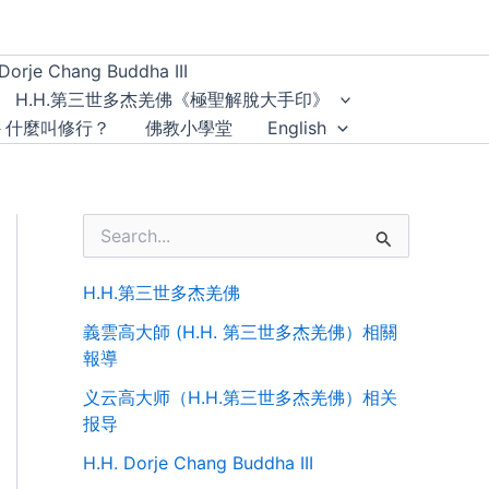
Dorje Chang Buddha III
H.H.第三世多杰羌佛《極聖解脫大手印》
－什麼叫修行？
佛教小學堂
English
S
e
a
r
H.H.第三世多杰羌佛
c
義雲高大師 (H.H. 第三世多杰羌佛）相關
h
f
報導
o
义云高大师（H.H.第三世多杰羌佛）相关
r
:
报导
H.H. Dorje Chang Buddha III