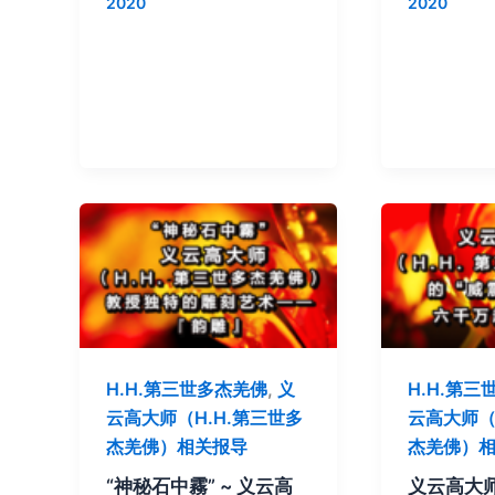
2020
2020
H.H.第三世多杰羌佛
,
义
H.H.第
云高大师（H.H.第三世多
云高大师（
杰羌佛）相关报导
杰羌佛）
“神秘石中霧” ~ 义云高
义云高大师