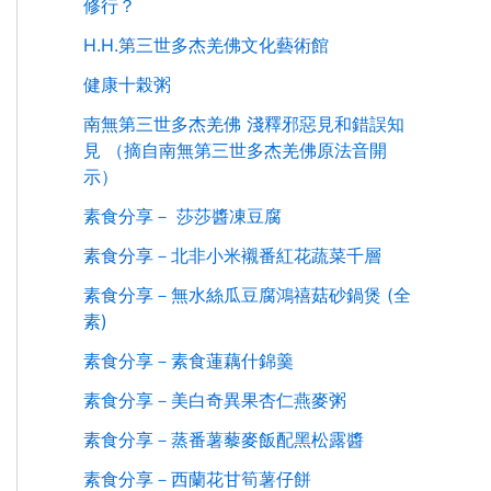
修行？
H.H.第三世多杰羌佛文化藝術館
健康十榖粥
南無第三世多杰羌佛 淺釋邪惡見和錯誤知
見 （摘自南無第三世多杰羌佛原法音開
示）
素食分享－ 莎莎醬凍豆腐
素食分享－北非小米襯番紅花蔬菜千層
素食分享－無水絲瓜豆腐鴻禧菇砂鍋煲 (全
素)
素食分享－素食蓮藕什錦羹
素食分享－美白奇異果杏仁燕麥粥
素食分享－蒸番薯藜麥飯配黑松露醬
素食分享－西蘭花甘筍薯仔餅