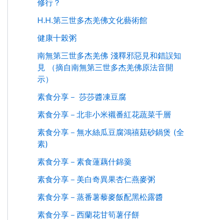
修行？
H.H.第三世多杰羌佛文化藝術館
健康十榖粥
南無第三世多杰羌佛 淺釋邪惡見和錯誤知
見 （摘自南無第三世多杰羌佛原法音開
示）
素食分享－ 莎莎醬凍豆腐
素食分享－北非小米襯番紅花蔬菜千層
素食分享－無水絲瓜豆腐鴻禧菇砂鍋煲 (全
素)
素食分享－素食蓮藕什錦羹
素食分享－美白奇異果杏仁燕麥粥
素食分享－蒸番薯藜麥飯配黑松露醬
素食分享－西蘭花甘筍薯仔餅