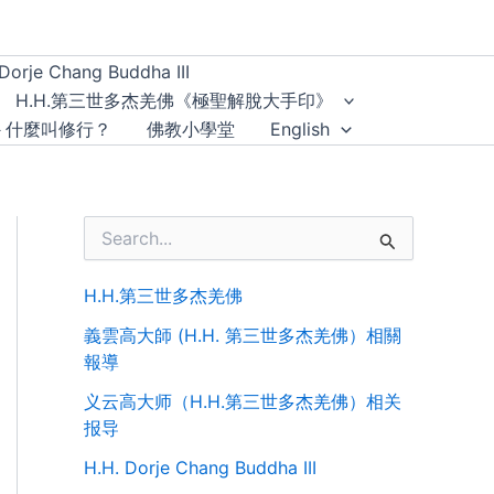
Dorje Chang Buddha III
H.H.第三世多杰羌佛《極聖解脫大手印》
－什麼叫修行？
佛教小學堂
English
S
e
a
r
H.H.第三世多杰羌佛
c
義雲高大師 (H.H. 第三世多杰羌佛）相關
h
f
報導
o
义云高大师（H.H.第三世多杰羌佛）相关
r
:
报导
H.H. Dorje Chang Buddha III