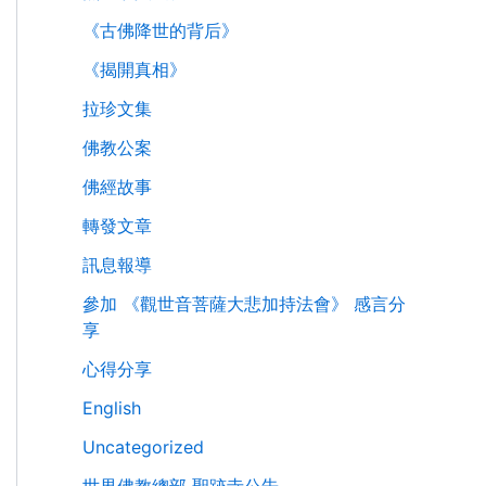
《古佛降世的背后》
《揭開真相》
拉珍文集
佛教公案
佛經故事
轉發文章
訊息報導
參加 《觀世音菩薩大悲加持法會》 感言分
享
心得分享
English
Uncategorized