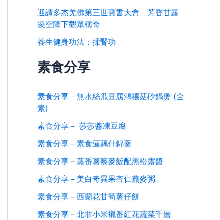
迎請多杰羌佛第三世寶書大會 芳香甘露
凌空降下觀眾稱奇
養生健身功法：揉腎功
素食分享
素食分享－無水絲瓜豆腐鴻禧菇砂鍋煲 (全
素)
素食分享－ 莎莎醬凍豆腐
素食分享－素食蓮藕什錦羹
素食分享－蒸番薯藜麥飯配黑松露醬
素食分享－美白奇異果杏仁燕麥粥
素食分享－西蘭花甘筍薯仔餅
素食分享－北非小米襯番紅花蔬菜千層