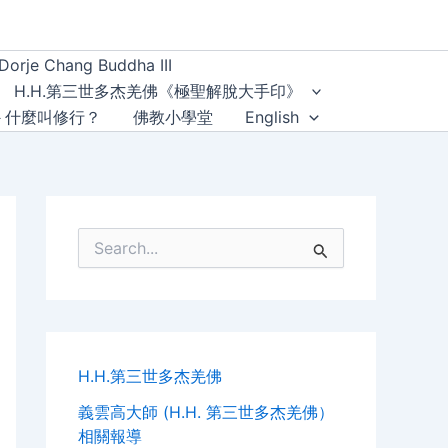
Dorje Chang Buddha III
H.H.第三世多杰羌佛《極聖解脫大手印》
－什麼叫修行？
佛教小學堂
English
S
e
a
r
c
h
f
H.H.第三世多杰羌佛
o
r
義雲高大師 (H.H. 第三世多杰羌佛）
:
相關報導