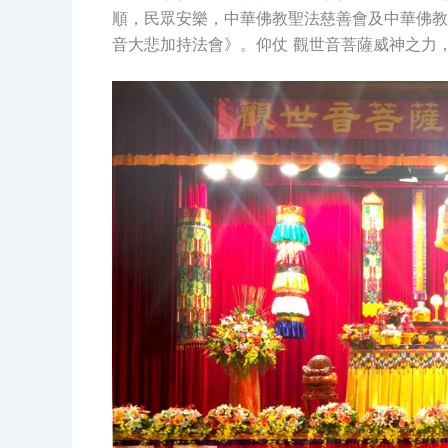
順，民眾安樂，中華佛教聖法慈善會及中華佛教
音大悲加持法會》。仰仗 觀世音菩薩威神之力