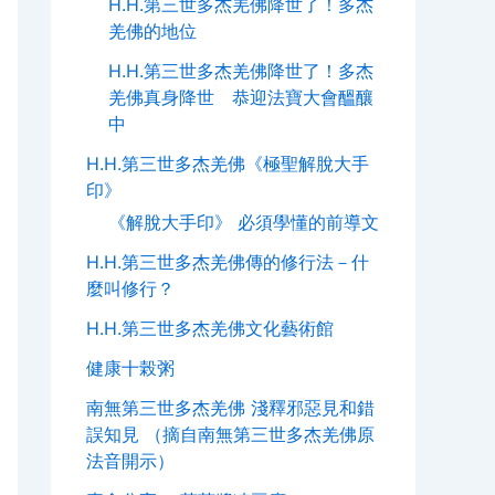
H.H.第三世多杰羌佛降世了！多杰
羌佛的地位
H.H.第三世多杰羌佛降世了！多杰
羌佛真身降世 恭迎法寶大會醞釀
中
H.H.第三世多杰羌佛《極聖解脫大手
印》
《解脫大手印》 必須學懂的前導文
H.H.第三世多杰羌佛傳的修行法－什
麼叫修行？
H.H.第三世多杰羌佛文化藝術館
健康十榖粥
南無第三世多杰羌佛 淺釋邪惡見和錯
誤知見 （摘自南無第三世多杰羌佛原
法音開示）