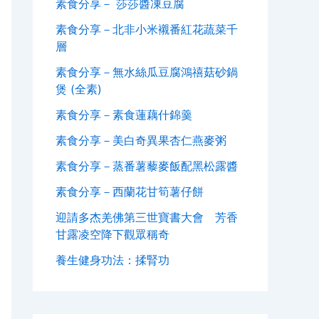
素食分享－ 莎莎醬凍豆腐
素食分享－北非小米襯番紅花蔬菜千
層
素食分享－無水絲瓜豆腐鴻禧菇砂鍋
煲 (全素)
素食分享－素食蓮藕什錦羹
素食分享－美白奇異果杏仁燕麥粥
素食分享－蒸番薯藜麥飯配黑松露醬
素食分享－西蘭花甘筍薯仔餅
迎請多杰羌佛第三世寶書大會 芳香
甘露凌空降下觀眾稱奇
養生健身功法：揉腎功