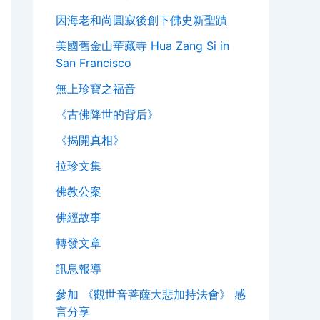
因海老和尚圓寂後創下佛史新聖蹟
美國舊金山華藏寺 Hua Zang Si in
San Francisco
無上珍寶之福音
《古佛降世的背后》
《揭開真相》
拉珍文集
佛教公案
佛經故事
轉發文章
訊息報導
參加 《觀世音菩薩大悲加持法會》 感
言分享