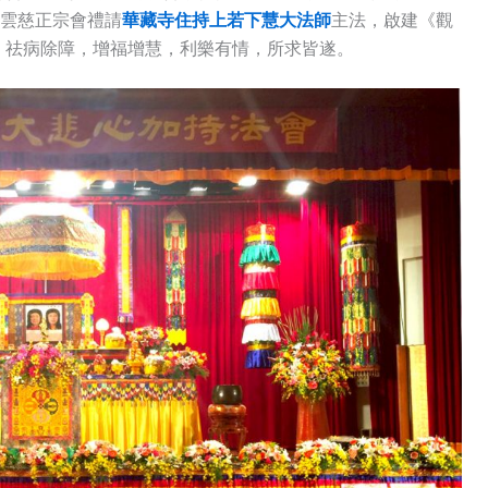
雲慈正宗會禮請
華藏寺住持上若下慧大法師
主法，啟建《觀
，祛病除障，增福增慧，利樂有情，所求皆遂。