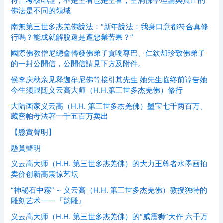
符合考核印證，不是聖者也是聖者；空洞佛學理論與真正的
佛法是不同的領域
南無第三世多杰羌佛說法：“新年說法：我身口意都符合真修
行嗎？能成就解脫還是遭惡業苦果？”
國際佛教僧尼總會轉發佛弟子貢嘎尊巴、仁欽却珍致佛弟子
的一封公開信，公開信請見下方及附件。
侯李庆秋亲见释迦牟尼佛等接引其先生 她先生临终前谆告她
今生须跟随义云高大师（H.H.第三世多杰羌佛）修行
大陆画家义云高（H.H. 第三世多杰羌佛）墨宝七千两百万、
藏密帕母法著一千五百万卖出
【懸賞聲明】
懸賞聲明
义云高大师（H.H. 第三世多杰羌佛）的大力王尊者水墨画拍
卖价创新高震惊艺坛
“神秘石中霧” ~ 义云高（H.H. 第三世多杰羌佛）教授独特的
雕刻艺术——『韵雕』
义云高大师（H.H. 第三世多杰羌佛）的“威震狮”大作 六千万