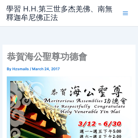
Skip
學習 H.H.第三世多杰羌佛、南無
to
釋迦牟尼佛正法
content
恭賀海公聖尊功德會
By
Hzsmails
/
March 24, 2017