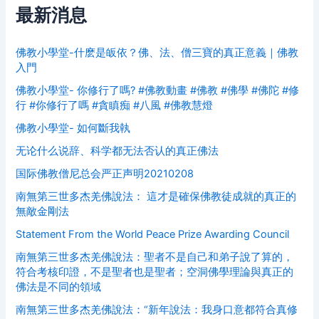
最新消息
佛教小學堂-什麽是皈依？佛、法、僧三寶的真正意義｜佛教
入門
佛教小學堂- 你修行了嗎? #佛教動畫 #佛教 #佛學 #佛陀 #修
行 #你修行了嗎 #貪瞋痴 #八風 #佛教慧燈
佛教小學堂- 如何斷我執
无论什么说辞、科学都无法否认的真正佛法
国际佛教僧尼总会严正声明20210208
南無第三世多杰羌佛說法： 這才是確保佛教徒成就的真正的
無敵金剛法
Statement From the World Peace Prize Awarding Council
南無第三世多杰羌佛說法：聖者不是自己和弟子說了算的，
符合考核印證，不是聖者也是聖者；空洞佛學理論與真正的
佛法是不同的領域
南無第三世多杰羌佛說法：“新年說法：我身口意都符合真修