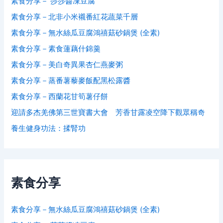
素食分享－ 莎莎醬凍豆腐
素食分享－北非小米襯番紅花蔬菜千層
素食分享－無水絲瓜豆腐鴻禧菇砂鍋煲 (全素)
素食分享－素食蓮藕什錦羹
素食分享－美白奇異果杏仁燕麥粥
素食分享－蒸番薯藜麥飯配黑松露醬
素食分享－西蘭花甘筍薯仔餅
迎請多杰羌佛第三世寶書大會 芳香甘露凌空降下觀眾稱奇
養生健身功法：揉腎功
素食分享
素食分享－無水絲瓜豆腐鴻禧菇砂鍋煲 (全素)