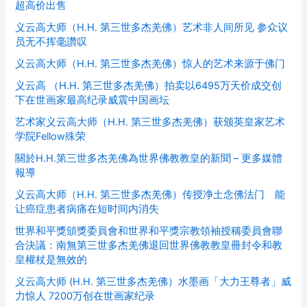
超高价出售
义云高大师（H.H. 第三世多杰羌佛）艺术非人间所见 参众议
员无不挥毫讚叹
义云高大师（H.H. 第三世多杰羌佛）惊人的艺术来源于佛门
义云高 （H.H. 第三世多杰羌佛）拍卖以6495万天价成交创
下在世画家最高纪录威震中国画坛
艺术家义云高大师（H.H. 第三世多杰羌佛）获颁英皇家艺术
学院Fellow殊荣
關於H.H.第三世多杰羌佛為世界佛教教皇的新聞 – 更多媒體
報導
义云高大师（H.H. 第三世多杰羌佛）传授净土念佛法门 能
让癌症患者病痛在短时间内消失
世界和平獎頒獎委員會和世界和平獎宗教領袖授稱委員會聯
合決議：南無第三世多杰羌佛退回世界佛教教皇冊封令和教
皇權杖是無效的
义云高大师 (H.H. 第三世多杰羌佛）水墨画「大力王尊者」威
力惊人 7200万创在世画家纪录