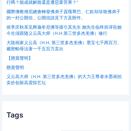
行嗎？能成就解脫還是遭惡業苦果？”
國際佛教僧尼總會轉發佛弟子貢嘎尊巴、仁欽却珍致佛弟子
的一封公開信，公開信請見下方及附件。
侯李庆秋亲见释迦牟尼佛等接引其先生 她先生临终前谆告她
今生须跟随义云高大师（H.H.第三世多杰羌佛）修行
大陆画家义云高（H.H. 第三世多杰羌佛）墨宝七千两百万、
藏密帕母法著一千五百万卖出
【懸賞聲明】
懸賞聲明
义云高大师（H.H. 第三世多杰羌佛）的大力王尊者水墨画拍
卖价创新高震惊艺坛
Tags