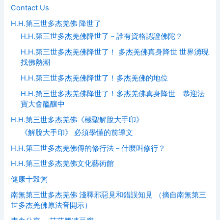
Contact Us
H.H.第三世多杰羌佛 降世了
H.H.第三世多杰羌佛降世了－誰有資格認證佛陀？
H.H.第三世多杰羌佛降世了！ 多杰羌佛真身降世 世界湧現
找佛熱潮
H.H.第三世多杰羌佛降世了！多杰羌佛的地位
H.H.第三世多杰羌佛降世了！多杰羌佛真身降世 恭迎法
寶大會醞釀中
H.H.第三世多杰羌佛《極聖解脫大手印》
《解脫大手印》 必須學懂的前導文
H.H.第三世多杰羌佛傳的修行法－什麼叫修行？
H.H.第三世多杰羌佛文化藝術館
健康十榖粥
南無第三世多杰羌佛 淺釋邪惡見和錯誤知見 （摘自南無第三
世多杰羌佛原法音開示）