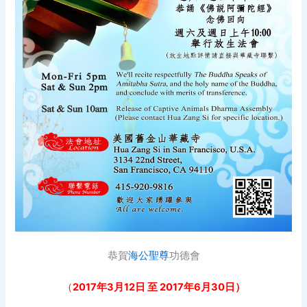
恭賀
海公聖尊
功德會
（
2017
年
3
月
12
日 至 2017年6月30日）