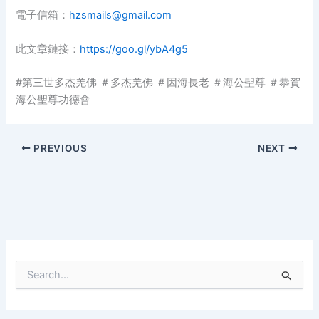
電子信箱：
hzsmails@gmail.com
此文章鏈接：
https://goo.gl/ybA4g5
#第三世多杰羌佛 ＃多杰羌佛 ＃因海長老 ＃海公聖尊 ＃恭賀
海公聖尊功德會
PREVIOUS
NEXT
S
e
a
r