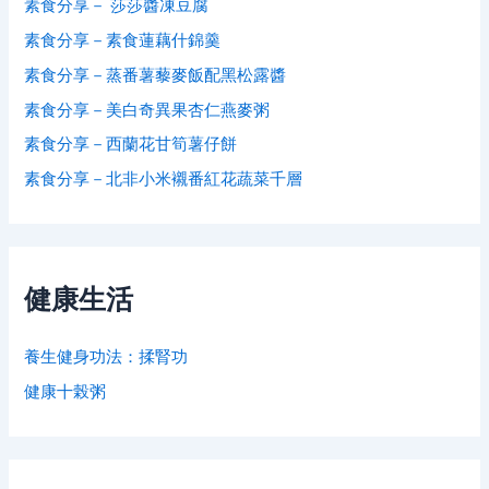
素食分享－ 莎莎醬凍豆腐
素食分享－素食蓮藕什錦羹
素食分享－蒸番薯藜麥飯配黑松露醬
素食分享－美白奇異果杏仁燕麥粥
素食分享－西蘭花甘筍薯仔餅
素食分享－北非小米襯番紅花蔬菜千層
健康生活
養生健身功法：揉腎功
健康十榖粥