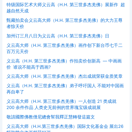
特级国际艺术大师义云高（H.H. 第三世多杰羌佛）展新作 超
越自然天成
甄藏拍卖会义云高大师（H.H. 第三世多杰羌佛）的大力王尊
者惊天价
加州订三月八日为义云高（H.H. 第三世多杰羌佛）日
义云高大师（H.H. 第三世多杰羌佛）画作创下新台币七千二
百万元天价
义云高（H.H. 第三世多杰羌佛）作拍卖价创新高 — 中画画
价 谁说不能高于西画?
义云高大师（H.H. 第三世多杰羌佛）杰出成就荣获金质奖章
义云高（H.H. 第三世多杰羌佛）弟子呼吁国人 不能对中国画
再自卑了
义云高大师（H.H. 第三世多杰羌佛）一人创造 21 类成就
200 余件作品 人类史无前例的世界瑰宝级成就展
敬請國際佛教僧尼總會幫我釋正慧轉發這篇文
义云高大师（H.H.第三世多杰羌佛）国际文化基金会 展出26