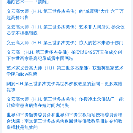
雕刻艺术——『韵雕』
义云高大师（H.H. 第三世多杰羌佛）的“威震狮”大作 六千万
超高价出售
义云高大师（H.H. 第三世多杰羌佛）艺术非人间所见 参众议
员无不挥毫讚叹
义云高大师（H.H. 第三世多杰羌佛）惊人的艺术来源于佛门
义云高 （H.H. 第三世多杰羌佛）拍卖以6495万天价成交创
下在世画家最高纪录威震中国画坛
艺术家义云高大师（H.H. 第三世多杰羌佛）获颁英皇家艺术
学院Fellow殊荣
關於H.H.第三世多杰羌佛為世界佛教教皇的新聞 – 更多媒體
報導
义云高大师（H.H. 第三世多杰羌佛）传授净土念佛法门 能
让癌症患者病痛在短时间内消失
世界和平獎頒獎委員會和世界和平獎宗教領袖授稱委員會聯
合決議：南無第三世多杰羌佛退回世界佛教教皇冊封令和教
皇權杖是無效的