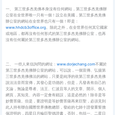
一、 第三世多杰羌佛本身沒有任何網站，第三世多杰羌佛辦
公室在全世界唯一只有一個！設立在美國，第三世多杰羌佛
辦公室的網站在全世界也只有一個！即是：
www.hhdcb3office.org
。除此之外，在全世界任何其它國家
或地區，都再沒有任何形式的第三世多杰羌佛辦公室，也再
沒有任何屬於第三世多杰羌佛辦公室的網站。
二、 一些人來信詢問的網址：
www.dorjechang.com
不屬於
第三世多杰羌佛辦公室的網站，可以說，一個宣傳、弘揚第
三世多杰羌佛佛法的網站，只要是純淨的依第三世多杰羌佛
說法法音而宣傳，其發心是功德的，但是，凡發表有自己的
文論，無論是尊者、法王、仁波且等人的文章、開示、個人
網頁，其知見、內容一定會有錯誤，這是必然的！除非是等
妙覺菩薩。但是，要證明是等妙覺菩薩再來巨聖，必須見到
此人持有聯合國際世界佛教總部，發給的七師十證發重誓擔
保證明的，四星日月輪巨聖德證書，否則，包括一、二星日