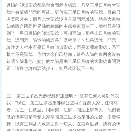
月輪的師資聖德都絕對會開示有錯誤，乃至三星日月輪大聖
德也有講錯開示的可能。更何況三星日月輪的聖德，目前只
有美國才有，而且此大聖德沒有公眾開示說法。就是大家熟
知的聯合國際世界佛教總部的主席祿東贊法王，他都只是證
到了一星日月輪的師資聖德，可想而知，那些非日月輪的聖
德，講開示、論述的錯誤是什麼程度了？如果講說、開示、
論述之人根本不是日月輪師資聖德，而是須彌輪聖德，乃至
根本不是聖德，你們大家自己想像，這些人講的東西會沒有
錯嗎？除非他（她）的文論是由三星日月輪的大聖德審閱更
正，這樣也許錯誤就少了，知見就比較正一點。
三、 第三世多杰羌佛已經鄭重聲明：“沒有任何人可以代表
我！”現在，第三世多杰羌佛辦公室再次提醒大家，任何尊
者、法王、仁波且、阿闍梨、法師、聞法上師等人，他們要
做的佛事就是帶領大家恭聞第三世多杰羌佛的法音、學習修
行，以真正利益大眾來面對一切人。在當今世界，所有的佛