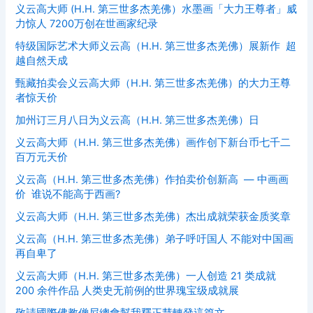
义云高大师 (H.H. 第三世多杰羌佛）水墨画「大力王尊者」威
力惊人 7200万创在世画家纪录
特级国际艺术大师义云高（H.H. 第三世多杰羌佛）展新作 超
越自然天成
甄藏拍卖会义云高大师（H.H. 第三世多杰羌佛）的大力王尊
者惊天价
加州订三月八日为义云高（H.H. 第三世多杰羌佛）日
义云高大师（H.H. 第三世多杰羌佛）画作创下新台币七千二
百万元天价
义云高（H.H. 第三世多杰羌佛）作拍卖价创新高 — 中画画
价 谁说不能高于西画?
义云高大师（H.H. 第三世多杰羌佛）杰出成就荣获金质奖章
义云高（H.H. 第三世多杰羌佛）弟子呼吁国人 不能对中国画
再自卑了
义云高大师（H.H. 第三世多杰羌佛）一人创造 21 类成就
200 余件作品 人类史无前例的世界瑰宝级成就展
敬請國際佛教僧尼總會幫我釋正慧轉發這篇文