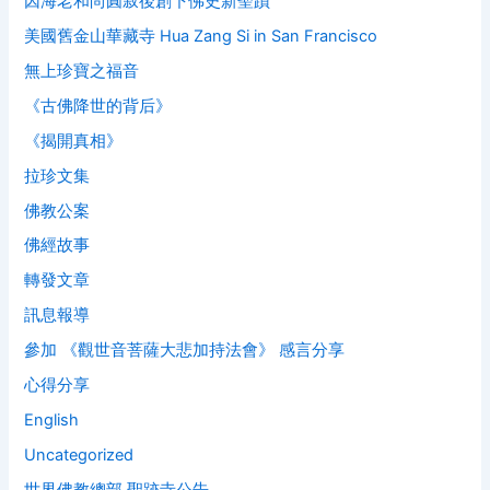
因海老和尚圓寂後創下佛史新聖蹟
美國舊金山華藏寺 Hua Zang Si in San Francisco
無上珍寶之福音
《古佛降世的背后》
《揭開真相》
拉珍文集
佛教公案
佛經故事
轉發文章
訊息報導
參加 《觀世音菩薩大悲加持法會》 感言分享
心得分享
English
Uncategorized