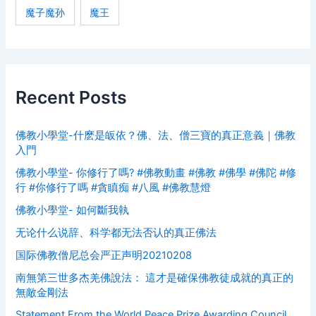
魔子魔孙
魔王
Recent Posts
佛教小學堂-什麽是皈依？佛、法、僧三寶的真正意義｜佛教
入門
佛教小學堂- 你修行了嗎? #佛教動畫 #佛教 #佛學 #佛陀 #修
行 #你修行了嗎 #貪瞋痴 #八風 #佛教慧燈
佛教小學堂- 如何斷我執
无论什么说辞、科学都无法否认的真正佛法
国际佛教僧尼总会严正声明20210208
南無第三世多杰羌佛說法： 這才是確保佛教徒成就的真正的
無敵金剛法
Statement From the World Peace Prize Awarding Council