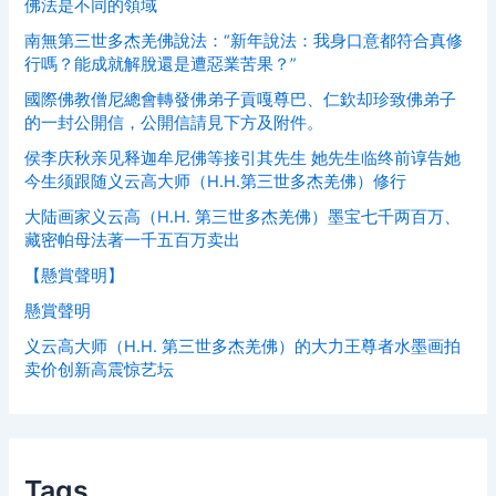
佛法是不同的領域
南無第三世多杰羌佛說法：“新年說法：我身口意都符合真修
行嗎？能成就解脫還是遭惡業苦果？”
國際佛教僧尼總會轉發佛弟子貢嘎尊巴、仁欽却珍致佛弟子
的一封公開信，公開信請見下方及附件。
侯李庆秋亲见释迦牟尼佛等接引其先生 她先生临终前谆告她
今生须跟随义云高大师（H.H.第三世多杰羌佛）修行
大陆画家义云高（H.H. 第三世多杰羌佛）墨宝七千两百万、
藏密帕母法著一千五百万卖出
【懸賞聲明】
懸賞聲明
义云高大师（H.H. 第三世多杰羌佛）的大力王尊者水墨画拍
卖价创新高震惊艺坛
Tags