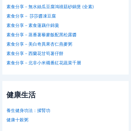
素食分享－無水絲瓜豆腐鴻禧菇砂鍋煲 (全素)
素食分享－ 莎莎醬凍豆腐
素食分享－素食蓮藕什錦羹
素食分享－蒸番薯藜麥飯配黑松露醬
素食分享－美白奇異果杏仁燕麥粥
素食分享－西蘭花甘筍薯仔餅
素食分享－北非小米襯番紅花蔬菜千層
健康生活
養生健身功法：揉腎功
健康十榖粥