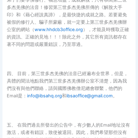
弟子們要學佛修行、福慧增益，成就解脫，只有恭聞第三世
多杰羌佛的法音！修習第三世多杰羌佛所傳的《解脫大手
印》和《藉心經說真諦》，是最快捷的成就之路。若要避免
被假的修行人、騙子所蒙蔽，就一定要上第三世多杰羌佛辦
公室的網站（
www.hhdcb3office.org
），才能及時獲取正確
的資訊、正確的見地！！！除此之外，其它所有資訊都存在
著不同的問題或嚴重錯誤，乃至罪過。
四、 目前，第三世多杰羌佛的法音已經遍布全世界，但是，
具體的聞法地點我們第三世多杰羌佛辦公室不清楚，因為我
們沒有與他們聯絡，請與國際佛教僧尼總會聯繫，他們的
Email是：
info@ibsahq.org
和
ibsaoffice@gmail.com
。
五、 在我們過去所發出的公告中，有少數人的Email地址沒有
激活，或者有錯誤，致使被退回。因此，我們希望那些沒有