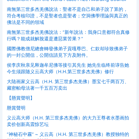
南無第三世多杰羌佛說法：聖者不是自己和弟子說了算的，
符合考核印證，不是聖者也是聖者；空洞佛學理論與真正的
佛法是不同的領域
南無第三世多杰羌佛說法：“新年說法：我身口意都符合真修
行嗎？能成就解脫還是遭惡業苦果？”
國際佛教僧尼總會轉發佛弟子貢嘎尊巴、仁欽却珍致佛弟子
的一封公開信，公開信請見下方及附件。
侯李庆秋亲见释迦牟尼佛等接引其先生 她先生临终前谆告她
今生须跟随义云高大师（H.H.第三世多杰羌佛）修行
大陆画家义云高（H.H. 第三世多杰羌佛）墨宝七千两百万、
藏密帕母法著一千五百万卖出
【懸賞聲明】
懸賞聲明
义云高大师（H.H. 第三世多杰羌佛）的大力王尊者水墨画拍
卖价创新高震惊艺坛
“神秘石中霧” ~ 义云高（H.H. 第三世多杰羌佛）教授独特的