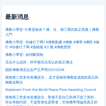
最新消息
佛教小學堂-什麽是皈依？佛、法、僧三寶的真正意義｜佛教
入門
佛教小學堂- 你修行了嗎? #佛教動畫 #佛教 #佛學 #佛陀 #修
行 #你修行了嗎 #貪瞋痴 #八風 #佛教慧燈
佛教小學堂- 如何斷我執
无论什么说辞、科学都无法否认的真正佛法
国际佛教僧尼总会严正声明20210208
南無第三世多杰羌佛說法： 這才是確保佛教徒成就的真正的
無敵金剛法
Statement From the World Peace Prize Awarding Council
南無第三世多杰羌佛說法：聖者不是自己和弟子說了算的，
符合考核印證，不是聖者也是聖者；空洞佛學理論與真正的