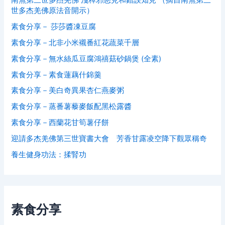
世多杰羌佛原法音開示）
素食分享－ 莎莎醬凍豆腐
素食分享－北非小米襯番紅花蔬菜千層
素食分享－無水絲瓜豆腐鴻禧菇砂鍋煲 (全素)
素食分享－素食蓮藕什錦羹
素食分享－美白奇異果杏仁燕麥粥
素食分享－蒸番薯藜麥飯配黑松露醬
素食分享－西蘭花甘筍薯仔餅
迎請多杰羌佛第三世寶書大會 芳香甘露凌空降下觀眾稱奇
養生健身功法：揉腎功
素食分享