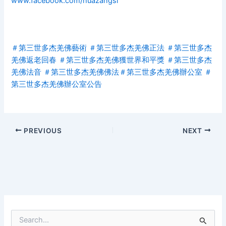
www.facebook.com/huazangsi
＃
第三世多杰羌佛藝術
＃
第三世多杰羌佛正法
＃
第三世多杰
羌佛返老回春
＃
第三世多杰羌佛獲世界和平獎
＃
第三世多杰
羌佛法音
＃
第三世多杰羌佛佛法
＃
第三世多杰羌佛辦公室
＃
第三世多杰羌佛辦公室公告
PREVIOUS
NEXT
S
e