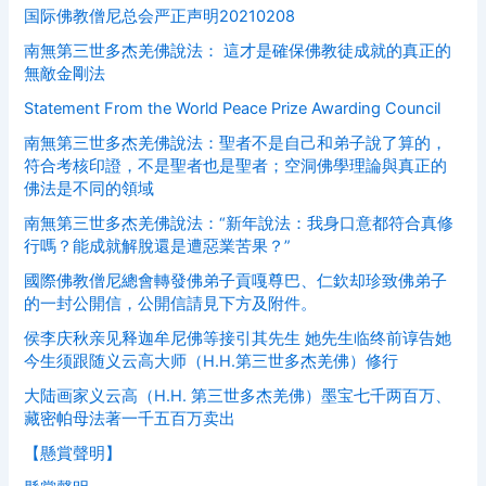
国际佛教僧尼总会严正声明20210208
南無第三世多杰羌佛說法： 這才是確保佛教徒成就的真正的
無敵金剛法
Statement From the World Peace Prize Awarding Council
南無第三世多杰羌佛說法：聖者不是自己和弟子說了算的，
符合考核印證，不是聖者也是聖者；空洞佛學理論與真正的
佛法是不同的領域
南無第三世多杰羌佛說法：“新年說法：我身口意都符合真修
行嗎？能成就解脫還是遭惡業苦果？”
國際佛教僧尼總會轉發佛弟子貢嘎尊巴、仁欽却珍致佛弟子
的一封公開信，公開信請見下方及附件。
侯李庆秋亲见释迦牟尼佛等接引其先生 她先生临终前谆告她
今生须跟随义云高大师（H.H.第三世多杰羌佛）修行
大陆画家义云高（H.H. 第三世多杰羌佛）墨宝七千两百万、
藏密帕母法著一千五百万卖出
【懸賞聲明】