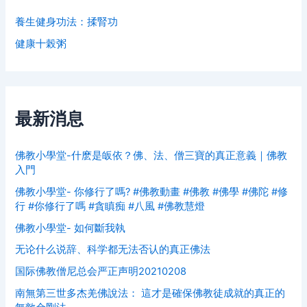
養生健身功法：揉腎功
健康十榖粥
最新消息
佛教小學堂-什麽是皈依？佛、法、僧三寶的真正意義｜佛教
入門
佛教小學堂- 你修行了嗎? #佛教動畫 #佛教 #佛學 #佛陀 #修
行 #你修行了嗎 #貪瞋痴 #八風 #佛教慧燈
佛教小學堂- 如何斷我執
无论什么说辞、科学都无法否认的真正佛法
国际佛教僧尼总会严正声明20210208
南無第三世多杰羌佛說法： 這才是確保佛教徒成就的真正的