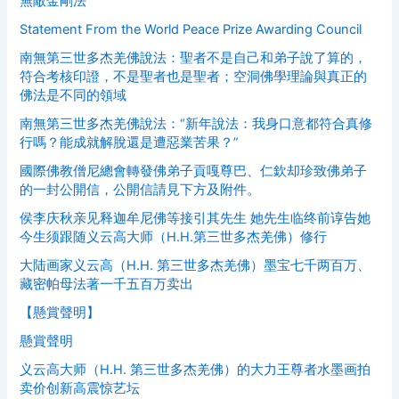
無敵金剛法
Statement From the World Peace Prize Awarding Council
南無第三世多杰羌佛說法：聖者不是自己和弟子說了算的，
符合考核印證，不是聖者也是聖者；空洞佛學理論與真正的
佛法是不同的領域
南無第三世多杰羌佛說法：“新年說法：我身口意都符合真修
行嗎？能成就解脫還是遭惡業苦果？”
國際佛教僧尼總會轉發佛弟子貢嘎尊巴、仁欽却珍致佛弟子
的一封公開信，公開信請見下方及附件。
侯李庆秋亲见释迦牟尼佛等接引其先生 她先生临终前谆告她
今生须跟随义云高大师（H.H.第三世多杰羌佛）修行
大陆画家义云高（H.H. 第三世多杰羌佛）墨宝七千两百万、
藏密帕母法著一千五百万卖出
【懸賞聲明】
懸賞聲明
义云高大师（H.H. 第三世多杰羌佛）的大力王尊者水墨画拍
卖价创新高震惊艺坛