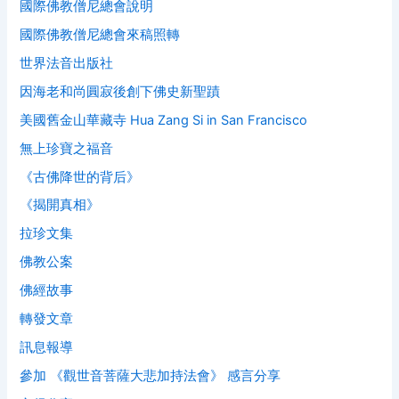
國際佛教僧尼總會說明
國際佛教僧尼總會來稿照轉
世界法音出版社
因海老和尚圓寂後創下佛史新聖蹟
美國舊金山華藏寺 Hua Zang Si in San Francisco
無上珍寶之福音
《古佛降世的背后》
《揭開真相》
拉珍文集
佛教公案
佛經故事
轉發文章
訊息報導
參加 《觀世音菩薩大悲加持法會》 感言分享