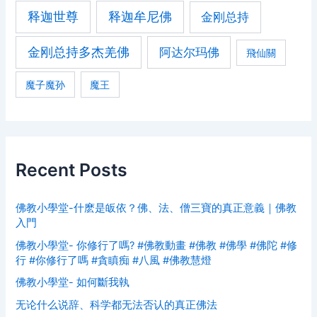
释迦世尊
释迦牟尼佛
金刚总持
金刚总持多杰羌佛
阿达尔玛佛
飛仙關
魔子魔孙
魔王
Recent Posts
佛教小學堂-什麽是皈依？佛、法、僧三寶的真正意義｜佛教
入門
佛教小學堂- 你修行了嗎? #佛教動畫 #佛教 #佛學 #佛陀 #修
行 #你修行了嗎 #貪瞋痴 #八風 #佛教慧燈
佛教小學堂- 如何斷我執
无论什么说辞、科学都无法否认的真正佛法