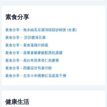
素食分享
素食分享－無水絲瓜豆腐鴻禧菇砂鍋煲 (全素)
素食分享－ 莎莎醬凍豆腐
素食分享－素食蓮藕什錦羹
素食分享－蒸番薯藜麥飯配黑松露醬
素食分享－美白奇異果杏仁燕麥粥
素食分享－西蘭花甘筍薯仔餅
素食分享－北非小米襯番紅花蔬菜千層
健康生活