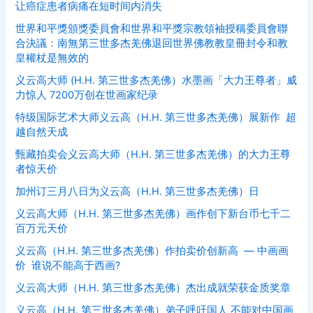
让癌症患者病痛在短时间内消失
世界和平獎頒獎委員會和世界和平獎宗教領袖授稱委員會聯
合決議：南無第三世多杰羌佛退回世界佛教教皇冊封令和教
皇權杖是無效的
义云高大师 (H.H. 第三世多杰羌佛）水墨画「大力王尊者」威
力惊人 7200万创在世画家纪录
特级国际艺术大师义云高（H.H. 第三世多杰羌佛）展新作 超
越自然天成
甄藏拍卖会义云高大师（H.H. 第三世多杰羌佛）的大力王尊
者惊天价
加州订三月八日为义云高（H.H. 第三世多杰羌佛）日
义云高大师（H.H. 第三世多杰羌佛）画作创下新台币七千二
百万元天价
义云高（H.H. 第三世多杰羌佛）作拍卖价创新高 — 中画画
价 谁说不能高于西画?
义云高大师（H.H. 第三世多杰羌佛）杰出成就荣获金质奖章
义云高（H.H. 第三世多杰羌佛）弟子呼吁国人 不能对中国画