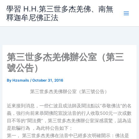
Skip
學習 H.H.第三世多杰羌佛、南無
to
釋迦牟尼佛正法
content
第三世多杰羌佛辦公室（第三
號公告）
By
Hzsmails
/
October 31, 2016
第三世多杰羌佛辦公室（第三號公告）
近來接到消息，一些仁波且或法師及聞法點以“恭敬佛法”的名
義，強行向前來恭聞佛陀宣說法音的行人收取500元一次或數
目不等的“聞法費”，第三世多杰羌佛辦公室深感震驚，認為這
是欺騙行為 ，為此特公告如下：
第一， 第三世多杰羌佛在法音中已經多次明確開示：佛法是