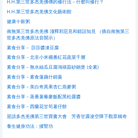
H.H.第三世多杰羌佛傳的修行法－什麼叫修行？
H.H.第三世多杰羌佛文化藝術館
健康十榖粥
南無第三世多杰羌佛 淺釋邪惡見和錯誤知見 （摘自南無第三
世多杰羌佛原法音開示）
素食分享－ 莎莎醬凍豆腐
素食分享－北非小米襯番紅花蔬菜千層
素食分享－無水絲瓜豆腐鴻禧菇砂鍋煲 (全素)
素食分享－素食蓮藕什錦羹
素食分享－美白奇異果杏仁燕麥粥
素食分享－蒸番薯藜麥飯配黑松露醬
素食分享－西蘭花甘筍薯仔餅
迎請多杰羌佛第三世寶書大會 芳香甘露凌空降下觀眾稱奇
養生健身功法：揉腎功