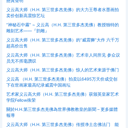
懸賞聲明
义云高大师（H.H. 第三世多杰羌佛）的大力王尊者水墨画拍
卖价创新高震惊艺坛
“神秘石中霧” ~ 义云高（H.H. 第三世多杰羌佛）教授独特的
雕刻艺术——『韵雕』
义云高大师（H.H. 第三世多杰羌佛）的“威震狮”大作 六千万
超高价出售
义云高大师（H.H. 第三世多杰羌佛）艺术非人间所见 参众议
员无不挥毫讚叹
义云高大师（H.H. 第三世多杰羌佛）惊人的艺术来源于佛门
义云高 （H.H. 第三世多杰羌佛）拍卖以6495万天价成交创
下在世画家最高纪录威震中国画坛
艺术家义云高大师（H.H. 第三世多杰羌佛）获颁英皇家艺术
学院Fellow殊荣
關於H.H.第三世多杰羌佛為世界佛教教皇的新聞 – 更多媒體
報導
义云高大师（H.H. 第三世多杰羌佛）传授净土念佛法门 能